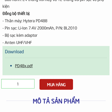
kiện
Đồng bộ thiết bị:
- Thân máy: Hytera PD488
- Pin sạc: Li-Ion 7.4V 2000mAh, P/N: BL2010
- Bộ sạc kèm adaptor
- Anten UHF/VHF
Download
PD48x.pdf
MÔ TẢ SẢN PHẨM