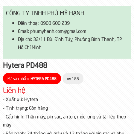
CÔNG TY TNHH PHÚ MỸ HẠNH
Điện thoại: 0908 600 239
Email: phumyhanh.com@gmail.com
Địa chỉ: 32/11 Bùi Đình Túy, Phường Bình Thạnh, TP
Hồ Chí Minh
Hytera PD488
Mã sản phẩm:
HYTERA PD488
188
Liên hệ
- Xuất xứ: Hytera
- Tình trạng: Còn hàng
- Cấu hình: Thân máy, pin sạc, anten, móc lưng và tài liệu theo
máy
- Bảo hành: 24 tháng với máy và 12 tháng với pin sạc và phụ