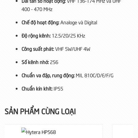
Dải tần số hoạt động:
VHF 136-174 MHz và UHF
400 - 470 MHz
Chế độ hoạt động:
Analoge và Digital
Độ rộng kênh:
12.5/20/25 KHz
Công suất phát:
VHF 5W/UHF 4W
Số kênh nhớ:
256
Chuẩn va đập, rung động:
MIL 810C/D/E/F/G
Chuẩn kín khít:
IP55
SẢN PHẨM CÙNG LOẠI