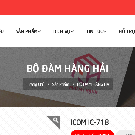
ỆU
SẢN PHẨM
DỊCH VỤ
TIN TỨC
HỖ TRỢ
BỘ ĐÀM HÀNG HẢI
Trang Chủ
Sản Phẩm
BỘ ĐÀM HÀNG HẢI
ICOM IC-718