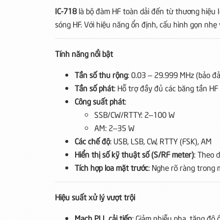
IC-718
là bộ đàm HF toàn dải đến từ thương hiệu I
sóng HF. Với hiệu năng ổn định, cấu hình gọn nhẹ 
Tính năng nổi bật
Tần số thu rộng
: 0.03 – 29.999 MHz (bảo đ
Tần số phát
: Hỗ trợ đầy đủ các băng tần H
Công suất phát
:
SSB/CW/RTTY: 2–100 W
AM: 2–35 W
Các chế độ
: USB, LSB, CW, RTTY (FSK), AM
Hiển thị số kỹ thuật số (S/RF meter)
: Theo 
Tích hợp loa mặt trước
: Nghe rõ ràng trong 
Hiệu suất xử lý vượt trội
Mạch PLL cải tiến
: Giảm nhiễu pha, tăng độ 