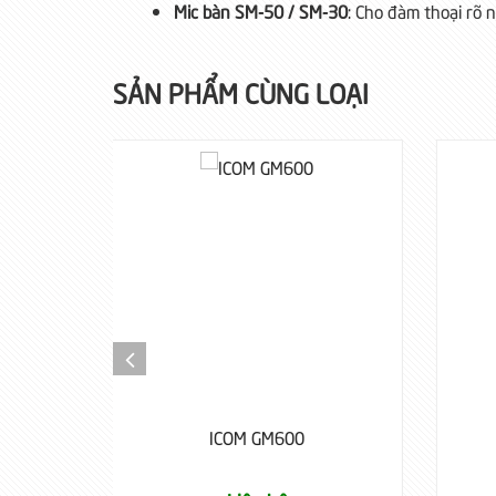
Mic bàn SM-50 / SM-30
: Cho đàm thoại rõ 
SẢN PHẨM CÙNG LOẠI
GM600
ICOM IC-M802