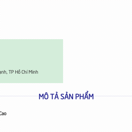
ạnh, TP Hồ Chí Minh
MÔ TẢ SẢN PHẨM
Cao