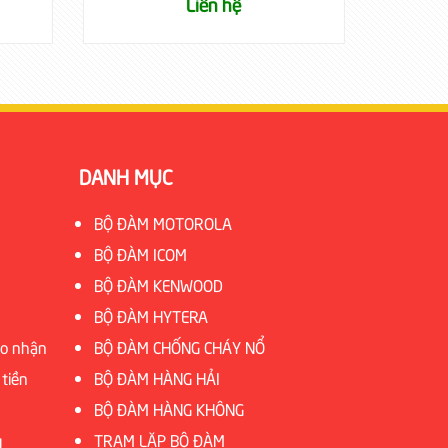
ệ
Liên hệ
DANH MỤC
BỘ ĐÀM MOTOROLA
BỘ ĐÀM ICOM
BỘ ĐÀM KENWOOD
BỘ ĐÀM HYTERA
ao nhận
BỘ ĐÀM CHỐNG CHÁY NỔ
 tiền
BỘ ĐÀM HÀNG HẢI
BỘ ĐÀM HÀNG KHÔNG
g
TRẠM LẶP BỘ ĐÀM