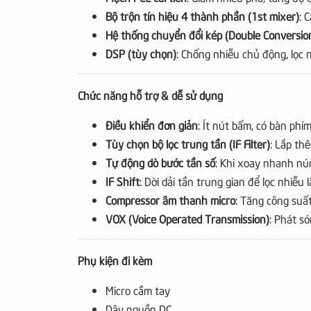
Bộ trộn tín hiệu 4 thành phần (1st mixer)
: 
Hệ thống chuyển đổi kép (Double Conversio
DSP (tùy chọn)
: Chống nhiễu chủ động, lọc 
Chức năng hỗ trợ & dễ sử dụng
Điều khiển đơn giản
: Ít nút bấm, có bàn ph
Tùy chọn bộ lọc trung tần (IF Filter)
: Lắp th
Tự động dò bước tần số
: Khi xoay nhanh nú
IF Shift
: Dời dải tần trung gian để lọc nhiễu 
Compressor âm thanh micro
: Tăng công suất
VOX (Voice Operated Transmission)
: Phát só
Phụ kiện đi kèm
Micro cầm tay
Dây nguồn DC