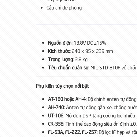
Cầu chì dự phòng
Nguồn điện
: 13.8V DC ±15%
Kích thước
: 240 x 95 x 239 mm
Trọng lượng
: 3.8 kg
Tiêu chuẩn quân sự
: MIL-STD-810F về chốn
Phụ kiện tùy chọn nổi bật
AT-180 hoặc AH-4
: Bộ chỉnh anten tự động
AH-740
: Anten tự động gắn xe, chống nướ
UT-106
: Mô-đun DSP tăng cường lọc nhiễu
CR-338
: Tinh thể dao động siêu ổn định ±0
FL-53A, FL-222, FL-257
: Bộ lọc IF hẹp và r