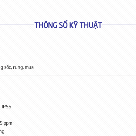
THÔNG SỐ KỸ THUẬT
g sốc, rung, mưa
c IP55
.5 ppm
ộng