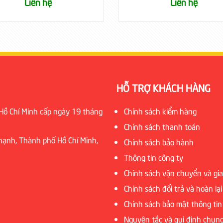
Liên hệ
Liên h
HỖ TRỢ KHÁCH HÀNG
ồ Chí Minh cấp ngày 19 tháng
Chính sách kiểm hàng
Chính sách thanh toán
Thạnh, Thành phố Hồ Chí Minh,
Chính sách bảo hành
Thông tin công ty
Chính sách vận chuyển và gi
Chính sách đổi trả và hoàn lại
Chính sách bảo mật thông tin
Nguyên tắc và qui định chun