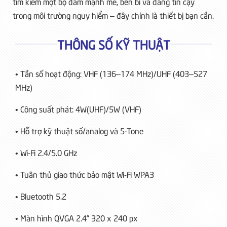
tìm kiếm một bộ đàm mạnh mẽ, bền bỉ và đáng tin cậy
trong môi trường nguy hiểm – đây chính là thiết bị bạn cần.
THÔNG SỐ KỸ THUẬT
• Tần số hoạt động: VHF (136–174 MHz)/UHF (403–527
MHz)
• Công suất phát: 4W(UHF)/5W (VHF)
• Hỗ trợ kỹ thuật số/analog và 5-Tone
• Wi-Fi 2.4/5.0 GHz
• Tuân thủ giao thức bảo mật Wi-Fi WPA3
• Bluetooth 5.2
• Màn hình QVGA 2.4” 320 x 240 px