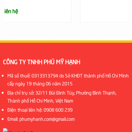
Liên hệ
CÔNG TY TNHH PHÚ MỸ HẠNH
Mã số thuế: 0313313794 do Sở KHĐT thành phố Hồ Chí Minh
cấp ngày 19 tháng 06 năm 2015
Địa chỉ trụ sở: 32/11 Bùi Đình Túy, Phường Bình Thạnh,
Thành phố Hồ Chí Minh, Việt Nam
Điện thoại liên hệ: 0908 600 239
Email: phumyhanh.com@gmail.com