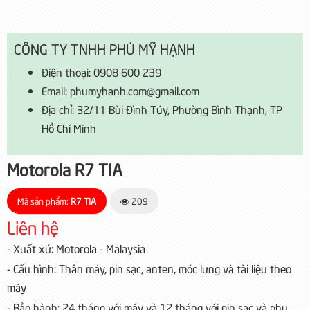
CÔNG TY TNHH PHÚ MỸ HẠNH
Điện thoại: 0908 600 239
Email: phumyhanh.com@gmail.com
Địa chỉ: 32/11 Bùi Đình Túy, Phường Bình Thạnh, TP
Hồ Chí Minh
Motorola R7 TIA
Mã sản phẩm:
R7 TIA
209
Liên hệ
- Xuất xứ: Motorola - Malaysia
- Cấu hình: Thân máy, pin sạc, anten, móc lưng và tài liệu theo
máy
- Bảo hành: 24 tháng với máy và 12 tháng với pin sạc và phụ